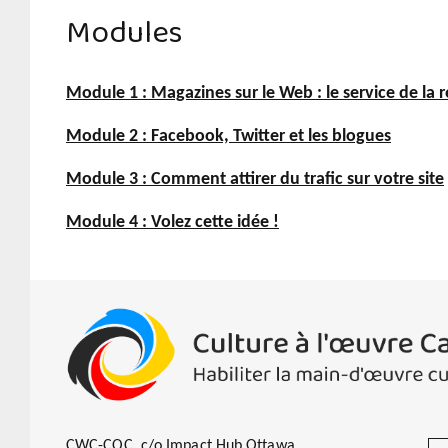
Modules
Présenter votre contenu imprimé sur vot
Est-ce que cela fonctionne ?
Comment procéder
Pourquoi s'en préoccuper
Bloguer ou ne pas bloguer
Un mot TRÈS important : référencement
Cela vous a fait réfléchir - Auto-question
Des choses que vous pourriez faire
Incorporer le travail en ligne dans le trava
Des choses qui peuvent vous inspirer
CWC-COC, c/o Impact Hub Ottawa