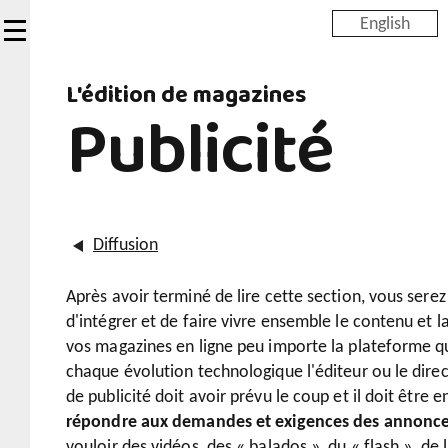
Skip
English
to
main
L'édition de magazines
content
Publicité
Diffusion
Après avoir terminé de lire cette section, vous sere
d'intégrer et de faire vivre ensemble le contenu et l
vos magazines en ligne peu importe la plateforme qu
chaque évolution technologique l'éditeur ou le dire
de publicité doit avoir prévu le coup et il doit être 
répondre aux demandes et exigences des annonc
vouloir des vidéos, des « balados », du « flash », de l