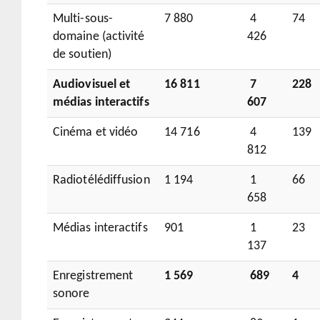
Multi-sous-
7 880
4
74
domaine (activité
426
de soutien)
Audiovisuel et
16 811
7
228
médias interactifs
607
Cinéma et vidéo
14 716
4
139
812
Radiotélédiffusion
1 194
1
66
658
Médias interactifs
901
1
23
137
Enregistrement
1 569
689
4
sonore