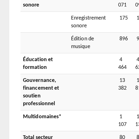
sonore
071
0
Enregistrement
175
1
sonore
Édition de
896
9
musique
Éducation et
4
formation
464
6
Gouvernance,
13
1
financement et
382
8
soutien
professionnel
Multidomaines*
1
107
1
Total secteur
80
8