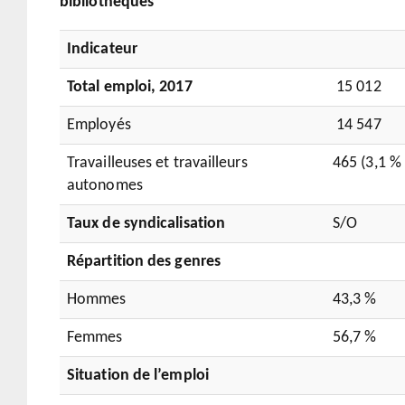
bibliothèques
Indicateur
Total emploi, 2017
15 012
Employés
14 547
Travailleuses et travailleurs
465 (3,1 % 
autonomes
Taux de syndicalisation
S/O
Répartition des genres
Hommes
43,3 %
Femmes
56,7 %
Situation de l’emploi