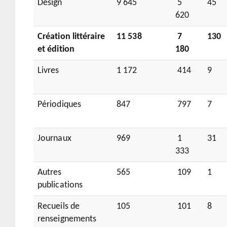
Design
9 645
5
45
620
Création littéraire
11 538
7
130
et édition
180
Livres
1 172
414
9
Périodiques
847
797
7
Journaux
969
1
31
333
Autres
565
109
1
publications
Recueils de
105
101
8
renseignements