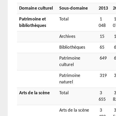
Domaine culturel
Sous-domaine
2013
2
Patrimoine et
Total
1
bibliothèques
048
0
Archives
15
1
Bibliothèques
65
6
Patrimoine
649
6
culturel
Patrimoine
319
3
naturel
Arts de la scène
Total
3
655
8
Arts de la scène
3