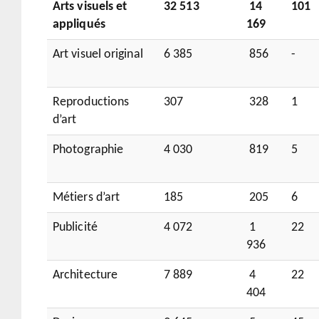
Arts visuels et
32 513
14
101
appliqués
169
Art visuel original
6 385
856
-
Reproductions
307
328
1
d’art
Photographie
4 030
819
5
Métiers d’art
185
205
6
Publicité
4 072
1
22
936
Architecture
7 889
4
22
404