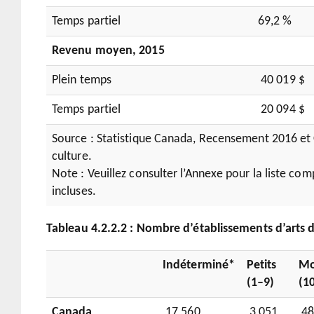
Temps partiel
69,2 %
Revenu moyen, 2015
Plein temps
40 019 $
Temps partiel
20 094 $
Source : Statistique Canada, Recensement 2016 et 
culture.
Note : Veuillez consulter l’Annexe pour la liste com
incluses.
Tableau 4.2.2.2 : Nombre d’é
tablissement
s d’a
rts 
Indéterminé*
Petits
Mo
(1–9)
(1
Canada
17 560
3 051
48