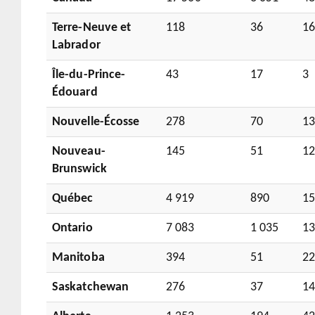
Terre-Neuve et
118
36
1
Labrador
Île-du-Prince-
43
17
3
Édouard
Nouvelle-Écosse
278
70
1
Nouveau-
145
51
1
Brunswick
Québec
4 919
890
15
Ontario
7 083
1 035
13
Manitoba
394
51
2
Saskatchewan
276
37
1