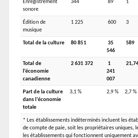
Enregistrement
344
89
1
sonore
Édition de
1 225
600
3
musique
Total de la culture
80 851
35
589
546
Total de
2 631 372
1
21,7
l’économie
241
canadienne
007
Part de la culture
3,1 %
2,9 %
2,7 %
dans l’économie
totale
* Les établissements indéterminés incluent les éta
de compte de paie, soit les propriétaires uniques, l
les établissements qui fonctionnent uniquement av