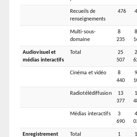
Recueils de
476
4
renseignements
Multi-sous-
8
domaine
235
1
Audiovisuel et
Total
25
2
médias interactifs
507
6
Cinéma et vidéo
8
440
1
Radiotélédiffusion
13
1
377
4
Médias interactifs
3
690
0
Enregistrement
Total
1