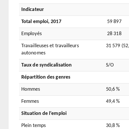
Indicateur
Total emploi, 2017
59 897
Employés
28 318
Travailleuses et travailleurs
31 579 (52
autonomes
Taux de syndicalisation
S/O
Répartition des genres
Hommes
50,6 %
Femmes
49,4 %
Situation de l’emploi
Plein temps
30,8 %