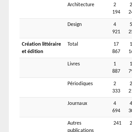
Architecture
2
194
2
Design
4
921
2
Création littéraire
Total
17
1
et édition
867
1
Livres
1
887
7
Périodiques
2
333
2
Journaux
4
694
3
Autres
241
2
publications