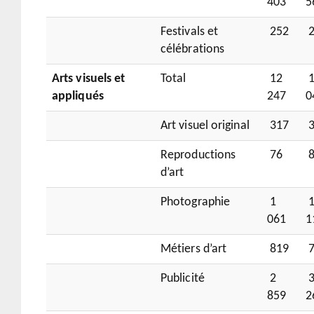
403
5
Festivals et
252
2
célébrations
Arts visuels et
Total
12
1
appliqués
247
0
Art visuel original
317
3
Reproductions
76
8
d’art
Photographie
1
061
1
Métiers d’art
819
7
Publicité
2
859
2