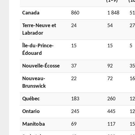
(1–9)
(1
Canada
860
1 848
51
Terre-Neuve et
24
54
2
Labrador
Île-du-Prince-
15
15
5
Édouard
Nouvelle-Écosse
37
92
3
Nouveau-
22
72
1
Brunswick
Québec
183
260
12
Ontario
245
445
12
Manitoba
69
117
1