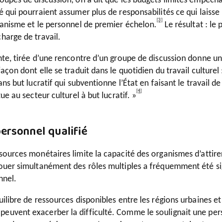
roupes de discussion, on a dit que les budgets limités empêc
é qui pourraient assumer plus de responsabilités ce qui lais
[3]
rganisme et le personnel de premier échelon.
Le résultat : le
harge de travail.
nte, tirée d’une rencontre d’un groupe de discussion donne un
façon dont elle se traduit dans le quotidien du travail culturel 
ans but lucratif qui subventionne l’État en faisant le travail de 
[4]
tue au secteur culturel à but lucratif. »
ersonnel qualifié
sources monétaires limite la capacité des organismes d’attirer
jouer simultanément des rôles multiples a fréquemment été 
nnel.
uilibre de ressources disponibles entre les régions urbaines et 
euvent exacerber la difficulté. Comme le soulignait une pers