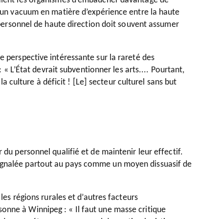
haient les organismes d’embaucher davantage de
se un vacuum en matière d’expérience entre la haute
 personnel de haute direction doit souvent assumer
e perspective intéressante sur la rareté des
: « L’État
devrait
subventionner les arts.... Pourtant,
la culture à déficit ! [Le] secteur culturel sans but
 du personnel qualifié et de maintenir leur effectif.
signalée partout au pays comme un moyen dissuasif de
les régions rurales et d’autres facteurs
onne à Winnipeg : « Il faut une masse critique