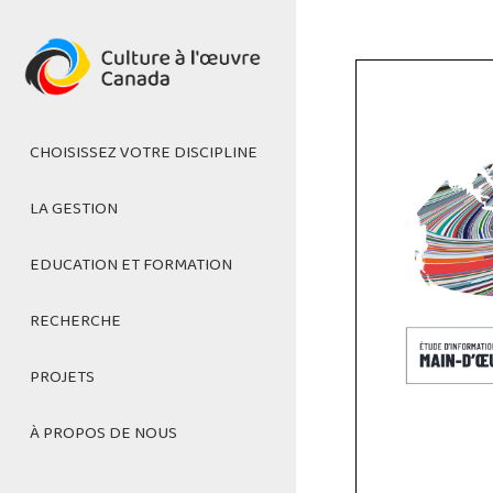
Skip
to
Main
main
navigation
content
CHOISISSEZ VOTRE DISCIPLINE
LA GESTION
Médias numériques
EDUCATION ET FORMATION
La gestion et le mentorat
RECHERCHE
L'Art de gérer sa carrière
Cinéma et télévision
PROJETS
Indexe
Gestion culturelle
À PROPOS DE NOUS
Tables rondes
Ressources pour les
Patrimoine
intersectorielles sur la relance
enseignants et les formateurs