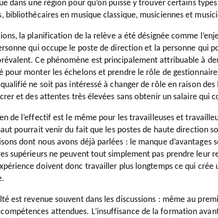
ique dans une région pour qu’on puisse y trouver certains typ
, bibliothécaires en musique classique, musiciennes et musicie
ions, la planification de la relève a été désignée comme l’enj
personne qui occupe le poste de direction et la personne qui p
prévalent. Ce phénomène est principalement attribuable à deu
ié pour monter les échelons et prendre le rôle de gestionnair
qualifié ne soit pas intéressé à changer de rôle en raison des
acrer et des attentes très élevées sans obtenir un salaire qui 
en de l’effectif est le même pour les travailleuses et travai
 haut pourrait venir du fait que les postes de haute directio
aisons dont nous avons déjà parlées : le manque d’avantages s
res supérieurs ne peuvent tout simplement pas prendre leur retr
expérience doivent donc travailler plus longtemps ce qui crée
e.
ulté est revenue souvent dans les discussions : même au premi
compétences attendues. L’insuffisance de la formation avant 