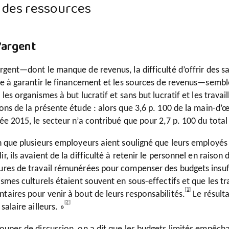
é des ressources
’argent
rgent—dont le manque de revenus, la difficulté d’offrir des sala
ale à garantir le financement et les sources de revenus—sem
 les organismes à but lucratif et sans but lucratif et les trava
ons de la présente étude : alors que 3,6 p. 100 de la main-d’œ
née 2015, le secteur n’a contribué que pour 2,7 p. 100 du tot
n que plusieurs employeurs aient souligné que leurs employés ét
r, ils avaient de la difficulté à retenir le personnel en raison 
res de travail rémunérées pour compenser des budgets insuffis
ismes culturels étaient souvent en sous-effectifs et que les tr
[1]
taires pour venir à bout de leurs responsabilités.
Le résulta
[2]
salaire ailleurs. »