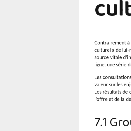
cul
Création littéraire et édition
Création littéraire et édition
Liste d'envoi (Anglais)
Contrairement à l
culturel a de lui
source vitale d’i
ligne, une série 
Les consultations
valeur sur les en
Les résultats de 
l’offre et de la
7.1 Gr