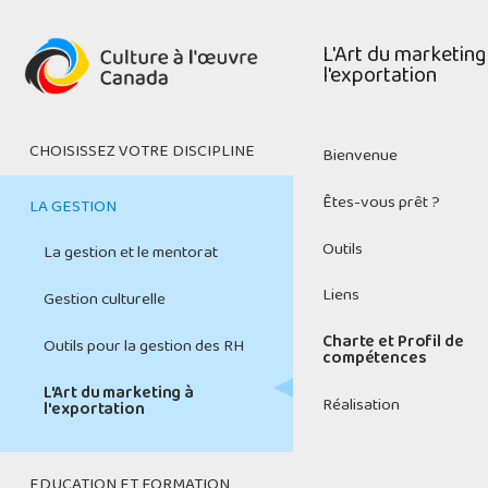
Skip
to
Main
L'Art du marketing
main
l'exportation
navigation
content
CHOISISSEZ VOTRE DISCIPLINE
Bienvenue
Médias numériques
Êtes-vous prêt ?
LA GESTION
Cinéma et télévision
Outils
La gestion et le mentorat
Patrimoine
Liens
Gestion culturelle
Arts de la scène
Charte et Profil de
Outils pour la gestion des RH
compétences
Musique et enregistrement
L'Art du marketing à
sonore
Réalisation
l'exportation
Arts visuels et métiers d'art
EDUCATION ET FORMATION